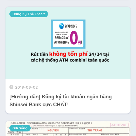
Đăng Ký Thẻ Credit
2018-09-02
[Hướng dẫn] Đăng ký tài khoản ngân hàng
Shinsei Bank cực CHẤT!
Đời Sống