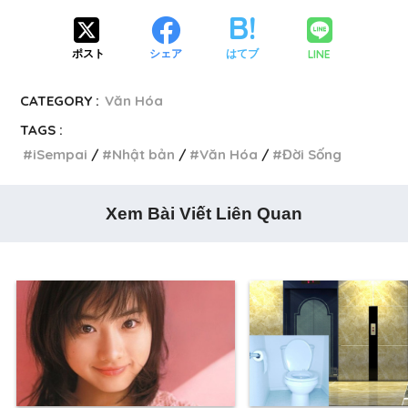
LINE
ポスト
シェア
はてブ
CATEGORY :
Văn Hóa
TAGS :
iSempai
Nhật bản
Văn Hóa
Đời Sống
Xem Bài Viết Liên Quan