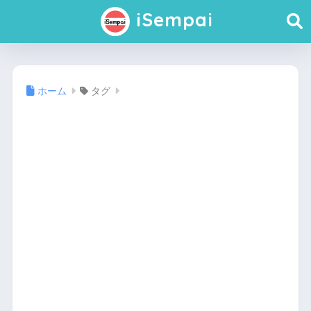
iSempai
ホーム
タグ