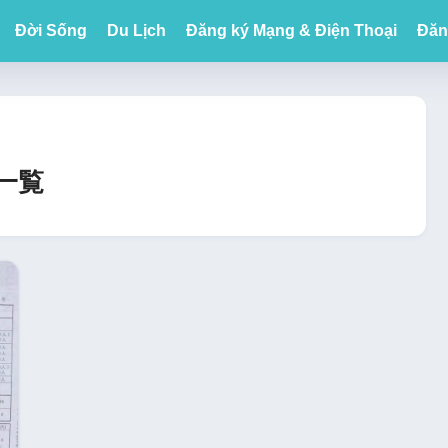
Đời Sống
Du Lịch
Đăng ký Mạng & Điện Thoại
Đăn
事一覧