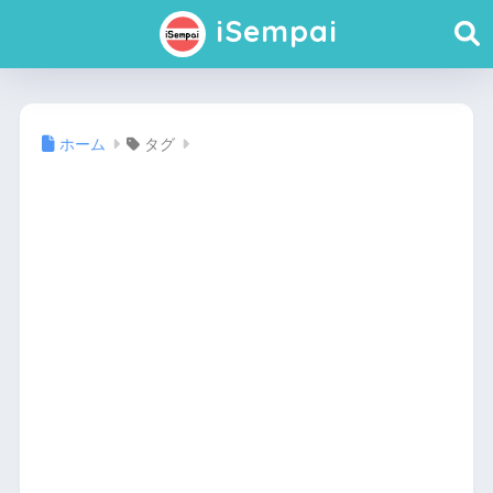
iSempai
ホーム
タグ