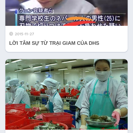
2015-11-27
LỜI TÂM SỰ TỪ TRẠI GIAM CỦA DHS