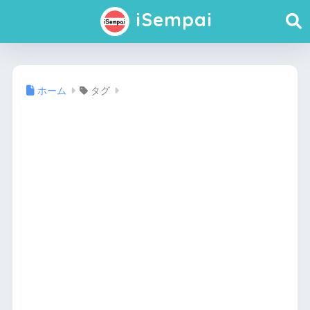
iSempai
ホーム
タグ