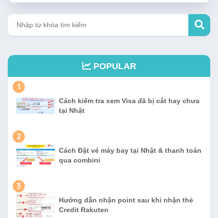
POPULAR
1
Cách kiểm tra xem Visa đã bị cắt hay chưa
tại Nhật
2
Cách Đặt vé máy bay tại Nhật & thanh toán
qua combini
3
Hướng dẫn nhận point sau khi nhận thẻ
Credit Rakuten