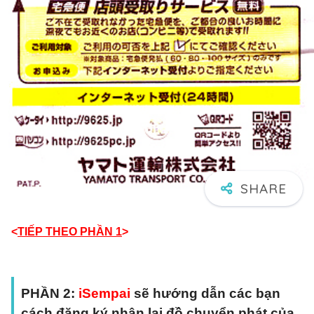
<
TIẾP THEO PHẦN 1
>
PHẦN 2
:
iSempai
sẽ hướng dẫn các bạn
cách đăng ký nhận lại đồ chuyển phát của