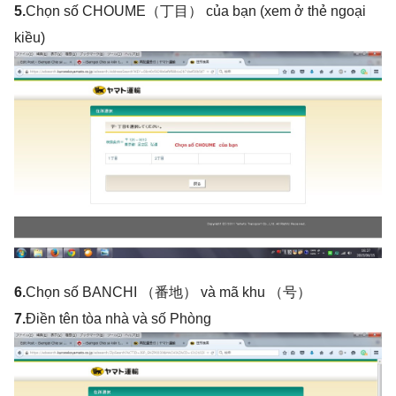
5.
Chọn số CHOUME（丁目） của bạn (xem ở thẻ ngoại
kiều)
6.
Chọn số BANCHI （番地） và mã khu （号）
7.
Điền tên tòa nhà và số Phòng