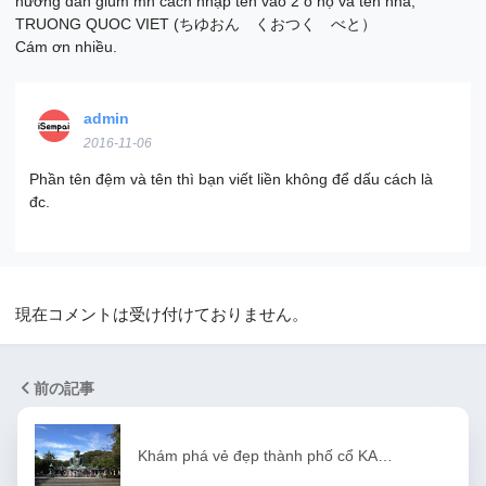
hướng dẫn giùm mh cách nhập tên vào 2 ô họ và tên nha,
TRUONG QUOC VIET (ちゆおん くおつく べと）
Cám ơn nhiều.
admin
2016-11-06
Phần tên đệm và tên thì bạn viết liền không để dấu cách là
đc.
現在コメントは受け付けておりません。
前の記事
Khám phá vẻ đẹp thành phố cổ KA…