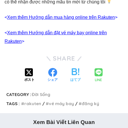
có thể nhận được những mẩu tin mới từ chúng tôi
<
Xem thêm Hướng dẫn mua hàng online trên Rakuten
>
<
Xem thêm Hướng dẫn đặt vé máy bay online trên
Rakuten
>
SHARE
LINE
ポスト
シェア
はてブ
CATEGORY :
Đời Sống
TAGS :
rakuten
vé máy bay
đăng ký
Xem Bài Viết Liên Quan