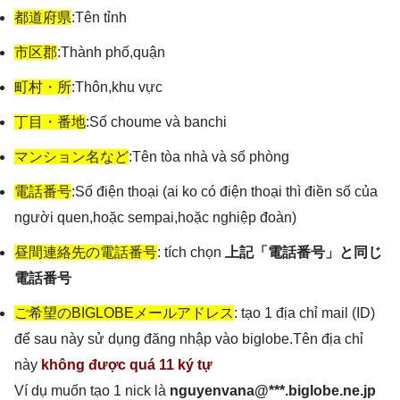
都道府県
:Tên tỉnh
市区郡
:Thành phố,quận
町村・所
:Thôn,khu vực
丁目・番地
:Số choume và banchi
マンション名など
:Tên tòa nhà và số phòng
電話番号
:Số điện thoại (ai ko có điện thoại thì điền số của
người quen,hoặc sempai,hoặc nghiệp đoàn)
昼間連絡先の電話番号
: tích chọn
上記「電話番号」と同じ
電話番号
ご希望のBIGLOBEメールアドレス
: tạo 1 địa chỉ mail (ID)
để sau này sử dụng đăng nhập vào biglobe.Tên địa chỉ
này
không được quá 11 ký tự
Ví dụ muốn tạo 1 nick là
nguyenvana@***.biglobe.ne.jp