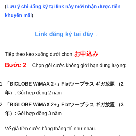
(
Lưu ý chỉ đăng ký tại link này mới nhận được tiền
khuyến mãi
)
Link đăng ký tại đây ←
お申込み
Tiếp theo kéo xuống dưới chọn
Bước 2
Chọn gói cước không giới hạn dung lượng:
「BIGLOBE WiMAX 2+」Flatツープラス ギガ放題 （2
年）:
Gói hợp đồng 2 năm
「BIGLOBE WiMAX 2+」Flatツープラス ギガ放題 （3
年）:
Gói hợp đồng 3 năm
Vế giá tiền cước hàng tháng thì như nhau.