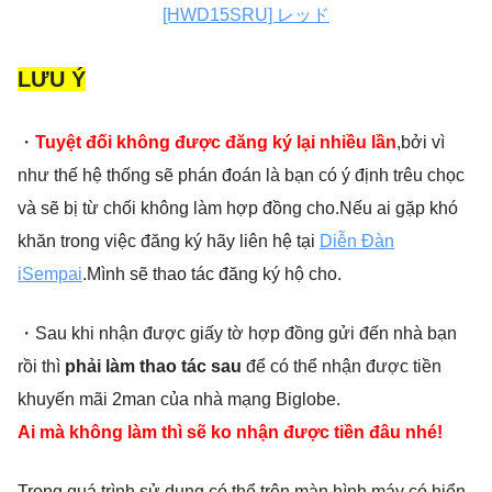
[HWD15SRU] レッド
LƯU Ý
・
Tuyệt đối không được đăng ký lại nhiều lần
,bởi vì
như thế hệ thống sẽ phán đoán là bạn có ý định trêu chọc
và sẽ bị từ chối không làm hợp đồng cho.Nếu ai gặp khó
khăn trong việc đăng ký hãy liên hệ tại
Diễn Đàn
iSempai
.Mình sẽ thao tác đăng ký hộ cho.
・Sau khi nhận được giấy tờ hợp đồng gửi đến nhà bạn
rồi thì
phải làm thao tác sau
để có thể nhận được tiền
khuyến mãi 2man của nhà mạng Biglobe.
Ai mà không làm thì sẽ ko nhận được tiền đâu nhé!
Trong quá trình sử dụng có thể trên màn hình máy có hiển