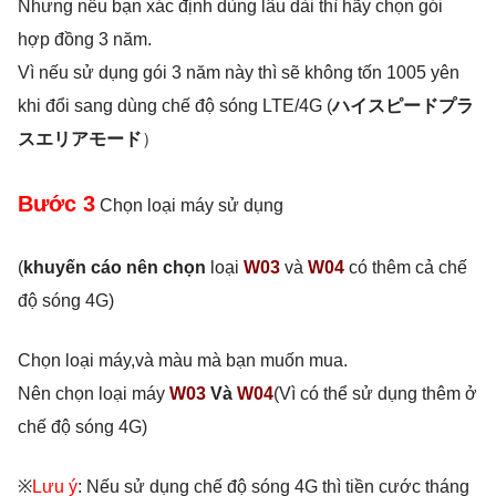
Nhưng nếu bạn xác định dùng lâu dài thì hãy chọn gói
hợp đồng 3 năm.
Vì nếu sử dụng gói 3 năm này thì sẽ không tốn 1005 yên
khi đổi sang dùng chế độ sóng LTE/4G (
ハイスピードプラ
スエリアモード
）
Bước 3
Chọn loại máy sử dụng
(
khuyến cáo nên chọn
loại
W03
và
W04
có thêm cả chế
độ sóng 4G)
Chọn loại máy,và màu mà bạn muốn mua.
Nên chọn loại máy
W03
Và
W04
(Vì có thể sử dụng thêm ở
chế độ sóng 4G)
※
Lưu ý
: Nếu sử dụng chế độ sóng 4G thì tiền cước tháng