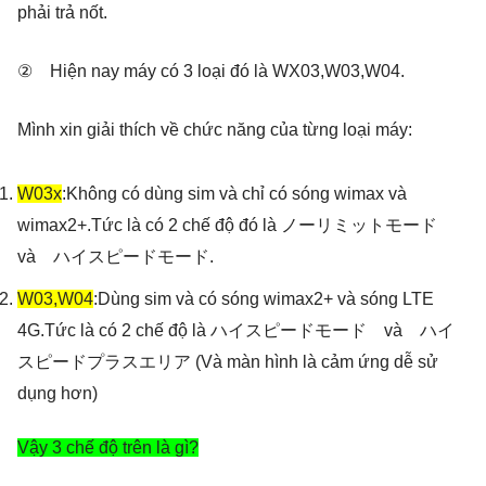
phải trả nốt.
② Hiện nay máy có 3 loại đó là WX03,W03,W04.
Mình xin giải thích về chức năng của từng loại máy:
W03x
:Không có dùng sim và chỉ có sóng wimax và
wimax2+.Tức là có 2 chế độ đó là ノーリミットモード
và ハイスピードモード.
W03,W04
:Dùng sim và có sóng wimax2+ và sóng LTE
4G.Tức là có 2 chế độ là ハイスピードモード và ハイ
スピードプラスエリア (Và màn hình là cảm ứng dễ sử
dụng hơn)
Vậy 3 chế độ trên là gì?