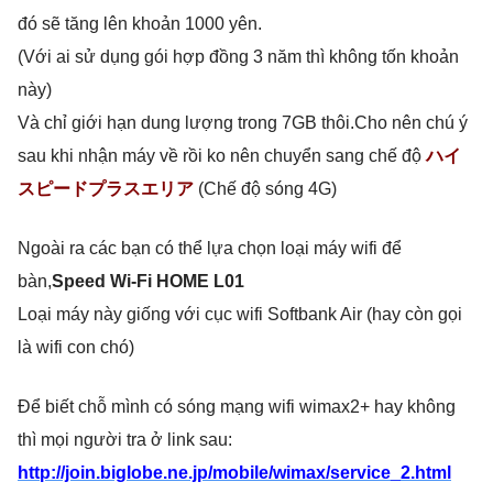
đó sẽ tăng lên khoản 1000 yên.
(Với ai sử dụng gói hợp đồng 3 năm thì không tốn khoản
này)
Và chỉ giới hạn dung lượng trong 7GB thôi.Cho nên chú ý
sau khi nhận máy về rồi ko nên chuyển sang chế độ
ハイ
スピードプラスエリア
(Chế độ sóng 4G)
Ngoài ra các bạn có thể lựa chọn loại máy wifi để
bàn,
Speed Wi-Fi HOME L01
Loại máy này giống với cục wifi Softbank Air (hay còn gọi
là wifi con chó)
Để biết chỗ mình có sóng mạng wifi wimax2+ hay không
thì mọi người tra ở link sau:
http://join.biglobe.ne.jp/mobile/wimax/service_2.html