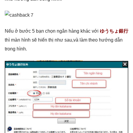
Nếu ở bước 5 bạn chọn ngân hàng khác với
ゆうちょ銀行
thì màn hình sẽ hiển thị như sau,và làm theo hướng dẫn
trong hình.