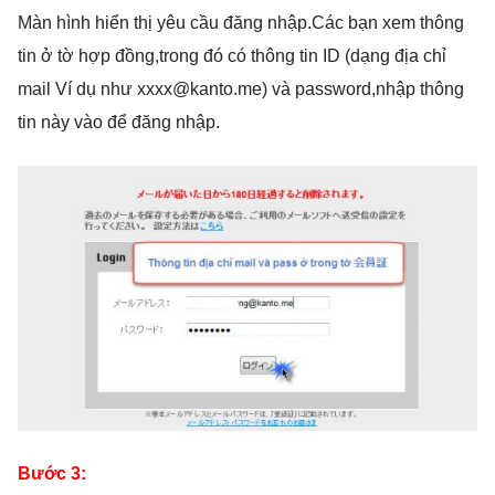
Màn hình hiển thị yêu cầu đăng nhập.Các bạn xem thông
tin ở tờ hợp đồng,trong đó có thông tin ID (dạng địa chỉ
mail Ví dụ như xxxx@kanto.me) và password,nhập thông
tin này vào để đăng nhập.
Bước 3: