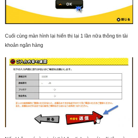
Cuối cùng màn hình lại hiển thị lại 1 lần nữa thông tin tài
khoản ngân hàng