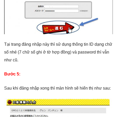
Tại trang đăng nhập này thì sử dụng thông tin ID dạng chữ
số nhé (7 chữ số ghi ở tờ hợp đồng) và password thì vẫn
như cũ.
Bước 5:
Sau khi đăng nhập xong thì màn hình sẽ hiển thị như sau: