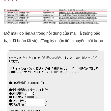
Mở mail đó lên,và trong nội dung của mail là thông báo
bạn đã hoàn tất việc đăng ký nhận tiền khuyến mãi từ họ