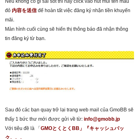
Nếu không có gì sai sót thì hãy click vào nút mũi tên màu
đỏ
内容を送信
để hoàn tất việc đăng ký nhận tiền khuyến
mãi.
Màn hình cuối cùng sẽ hiển thị thông báo đã nhận thông
tin đăng ký từ bạn.
Sau đó các bạn quay trở lại trang web mail của GmoBB sẽ
thấy 1 bức thư mới được gửi về từ:
info@gmobb.jp
Với tiêu đề là 「
GMOとくとくBB」『キャッシュバッ
ク。。。