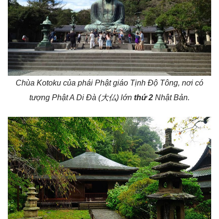
Chùa Kotoku của phái Phật giáo Tịnh Độ Tông, nơi có
tượng Phật A Di Đà (大仏) lớn
thứ 2
Nhật Bản.