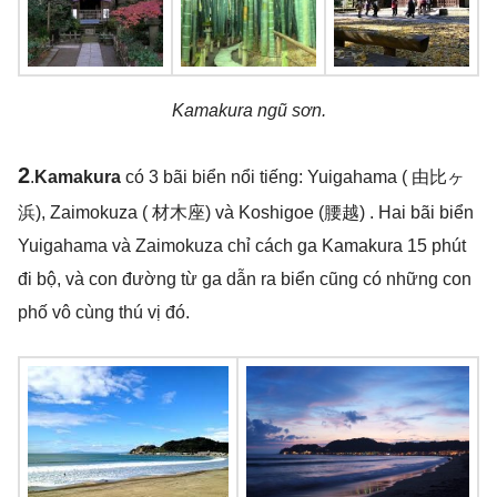
Kamakura ngũ sơn.
2
.
Kamakura
có 3 bãi biển nổi tiếng: Yuigahama ( 由比ヶ
浜), Zaimokuza ( 材木座) và Koshigoe (腰越) . Hai bãi biển
Yuigahama và Zaimokuza chỉ cách ga Kamakura 15 phút
đi bộ, và con đường từ ga dẫn ra biển cũng có những con
phố vô cùng thú vị đó.