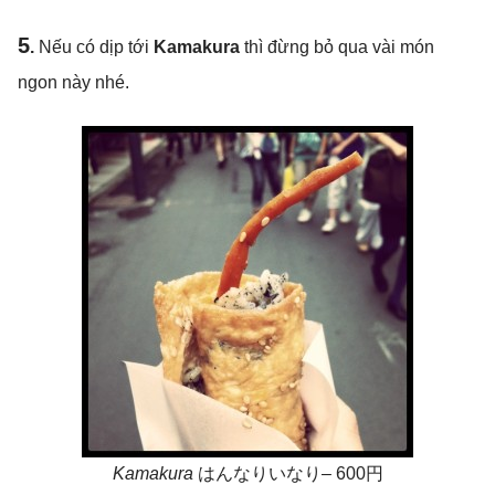
5
.
Nếu có dịp tới
Kamakura
thì đừng bỏ qua vài món
ngon này nhé.
Kamakura
はんなりいなり
–
600円