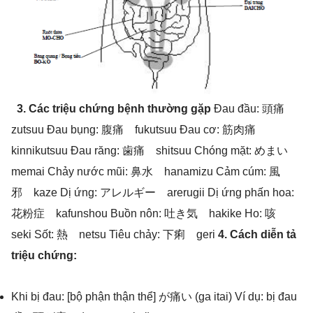
3. Các triệu chứng bệnh thường gặp
Đau đầu: 頭痛
zutsuu Đau bụng: 腹痛 fukutsuu Đau cơ: 筋肉痛
kinnikutsuu Đau răng: 歯痛 shitsuu Chóng mặt: めまい
memai Chảy nước mũi: 鼻水 hanamizu Cảm cúm: 風
邪 kaze Dị ứng: アレルギー arerugii Dị ứng phấn hoa:
花粉症 kafunshou Buồn nôn: 吐き気 hakike Ho: 咳
seki Sốt: 熱 netsu Tiêu chảy: 下痢 geri
4. Cách diễn tả
triệu chứng:
Khi bị đau: [bộ phận thận thể] が痛い (ga itai) Ví dụ: bị đau