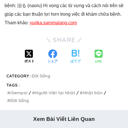
bệnh: 治る (naoru) Hi vọng các từ vựng và cách nói trên sẽ
giúp các bạn thuận lợi hơn trong việc đi khám chữa bệnh.
Tham khảo:
yurika.saromalang.com
SHARE
LINE
ポスト
シェア
はてブ
CATEGORY :
Đời Sống
TAGS :
iSempai
Người VIệt tại Nhật
Nhật bản
Đời Sống
Xem Bài Viết Liên Quan