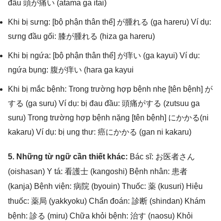
đầu 頭が痛い (atama ga itai)
Khi bị sưng: [bộ phận thân thể] が腫れる (ga hareru) Ví dụ:
sưng đầu gối: 膝が腫れる (hiza ga hareru)
Khi bị ngứa: [bộ phận thân thể] が痒い (ga kayui) Ví dụ:
ngứa bụng: 腹が痒い (hara ga kayui
Khi bị mắc bệnh: Trong trường hợp bệnh nhẹ [tên bệnh] が
する (ga suru) Ví dụ: bị đau đầu: 頭痛がする (zutsuu ga
suru) Trong trường hợp bệnh nặng [tên bệnh] にかかる(ni
kakaru) Ví dụ: bị ung thư: 癌にかかる (gan ni kakaru)
5. Những từ ngữ cần thiết khác:
Bác sĩ: お医者さん
(oishasan) Y tá: 看護士 (kangoshi) Bệnh nhân: 患者
(kanja) Bệnh viện: 病院 (byouin) Thuốc: 薬 (kusuri) Hiệu
thuốc: 薬局 (yakkyoku) Chẩn đoán: 診断 (shindan) Khám
bệnh: 診る (miru) Chữa khỏi bệnh: 治す (naosu) Khỏi